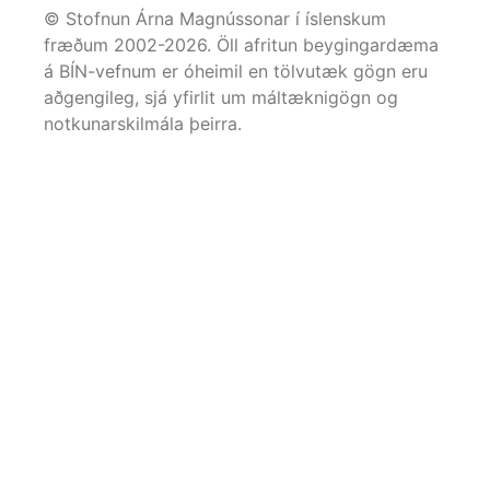
© Stofnun Árna Magnússonar í íslenskum
fræðum 2002-
2026
. Öll afritun beygingardæma
á BÍN-vefnum er óheimil en tölvutæk gögn eru
aðgengileg, sjá yfirlit um máltæknigögn og
notkunarskilmála þeirra.