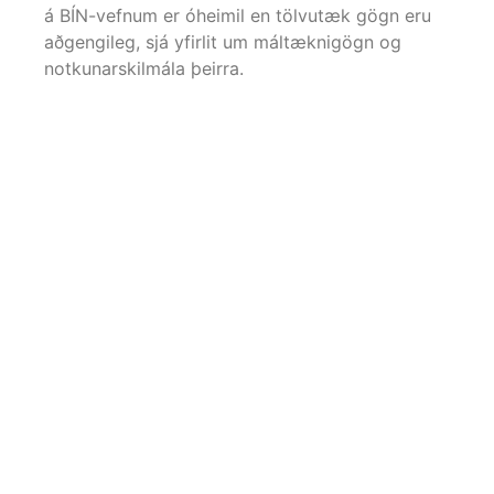
á BÍN-vefnum er óheimil en tölvutæk gögn eru
aðgengileg, sjá yfirlit um máltæknigögn og
notkunarskilmála þeirra.