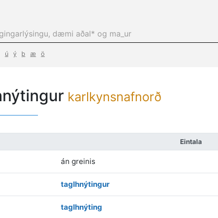
ú
ý
þ
æ
ö
hnýtingur
karlkynsnafnorð
Eintala
án greinis
taglhnýtingur
taglhnýting