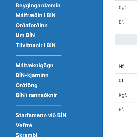
Beygingardæmin
Þgf.
Málfræðin í BÍN
Ef.
Orðaforðinn
Um BÍN
Tilvitnanir í BÍN
Máltæknigögn
Nf.
BÍN-kjarninn
Þf.
Orðföng
BÍN í rannsóknir
Þgf.
Ef.
Starfsmenn við BÍN
Veftré
Skrambi