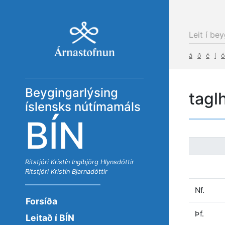
á
ð
é
í
ó
Beygingarlýsing
tagl
íslensks nútímamáls
BÍN
Ritstjóri
Kristín Ingibjörg Hlynsdóttir
Ritstjóri
Kristín Bjarnadóttir
Nf.
Forsíða
Þf.
Leitað í BÍN