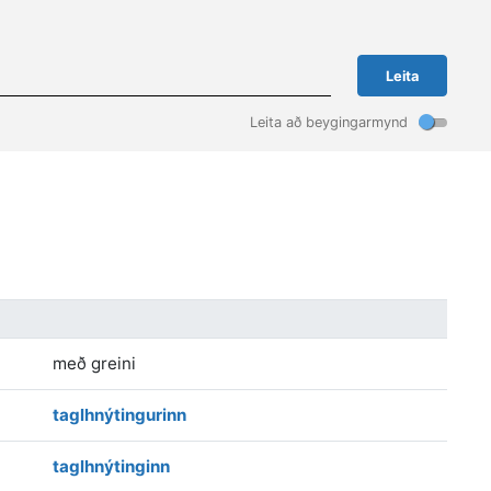
Leita
Leita að beygingarmynd
með greini
taglhnýtingurinn
taglhnýtinginn