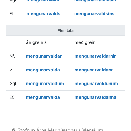
Ef.
mengunarvalds
mengunarvaldsins
Fleirtala
án greinis
með greini
Nf.
mengunarvaldar
mengunarvaldarnir
Þf.
mengunarvalda
mengunarvaldana
Þgf.
mengunarvöldum
mengunarvöldunum
Ef.
mengunarvalda
mengunarvaldanna
© Stofnun Árna Magnússonar í íslenskum