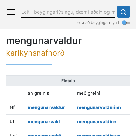
Leita að beygingarmynd
mengunarvaldur
karlkynsnafnorð
Eintala
án greinis
með greini
Nf.
mengunarvaldur
mengunarvaldurinn
Þf.
mengunarvald
mengunarvaldinn
Þgf.
mengunarvaldi
mengunarvaldinum