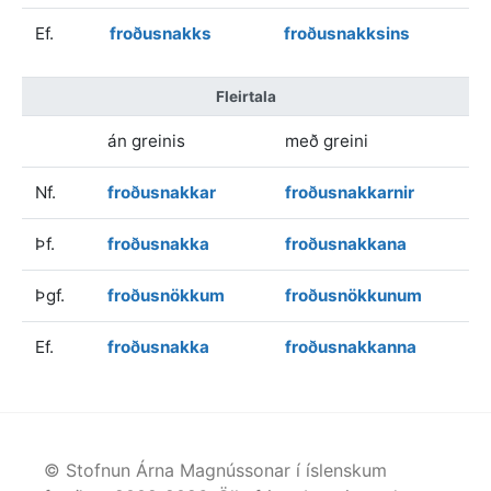
Ef.
froðusnakks
froðusnakksins
Fleirtala
án greinis
með greini
Nf.
froðusnakkar
froðusnakkarnir
Þf.
froðusnakka
froðusnakkana
Þgf.
froðusnökkum
froðusnökkunum
Ef.
froðusnakka
froðusnakkanna
© Stofnun Árna Magnússonar í íslenskum