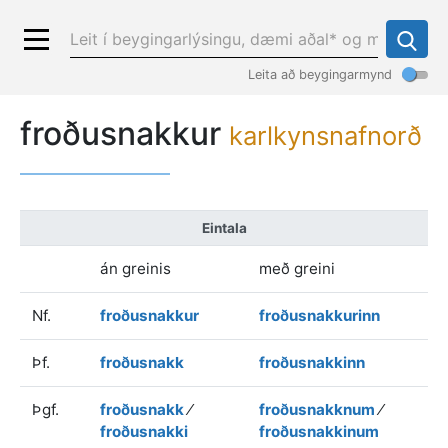
Leita að beygingarmynd
froðusnakkur
karlkynsnafnorð
Eintala
án greinis
með greini
Nf.
froðusnakkur
froðusnakkurinn
Þf.
froðusnakk
froðusnakkinn
Þgf.
froðusnakk
⁄
froðusnakknum
⁄
froðusnakki
froðusnakkinum