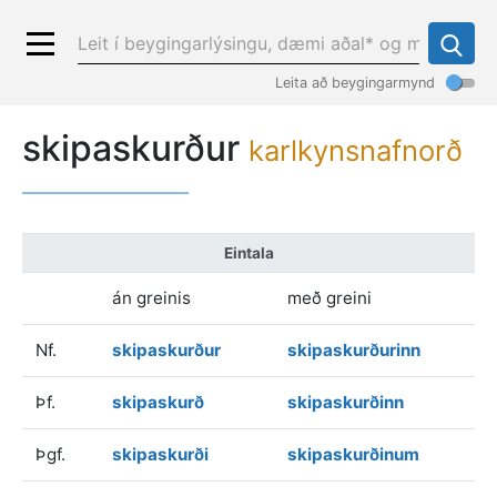
Leita að beygingarmynd
skipaskurður
karlkynsnafnorð
Eintala
án greinis
með greini
Nf.
skipaskurður
skipaskurðurinn
Þf.
skipaskurð
skipaskurðinn
Þgf.
skipaskurði
skipaskurðinum