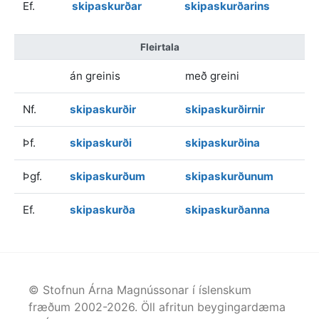
Ef.
skipaskurðar
skipaskurðarins
Fleirtala
án greinis
með greini
Nf.
skipaskurðir
skipaskurðirnir
Þf.
skipaskurði
skipaskurðina
Þgf.
skipaskurðum
skipaskurðunum
Ef.
skipaskurða
skipaskurðanna
© Stofnun Árna Magnússonar í íslenskum
fræðum 2002-
2026
. Öll afritun beygingardæma