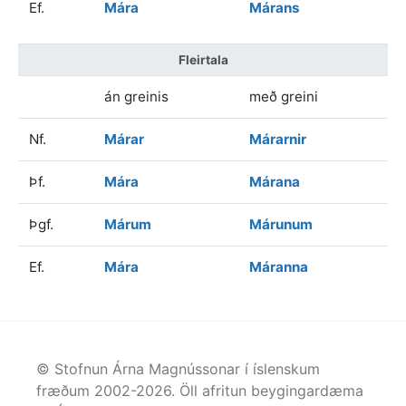
Ef.
Mára
Márans
Fleirtala
án greinis
með greini
Nf.
Márar
Márarnir
Þf.
Mára
Márana
Þgf.
Márum
Márunum
Ef.
Mára
Máranna
© Stofnun Árna Magnússonar í íslenskum
fræðum 2002-
2026
. Öll afritun beygingardæma