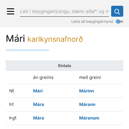
Leita að beygingarmynd
Mári
karlkynsnafnorð
Eintala
án greinis
með greini
Nf.
Mári
Márinn
Þf.
Mára
Márann
Þgf.
Mára
Máranum