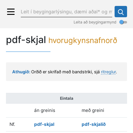
Leita að beygingarmynd
pdf-skjal
hvorugkynsnafnorð
Athugið:
Orðið er skrifað með bandstriki, sjá
ritreglur
.
Eintala
án greinis
með greini
Nf.
pdf-skjal
pdf-skjalið