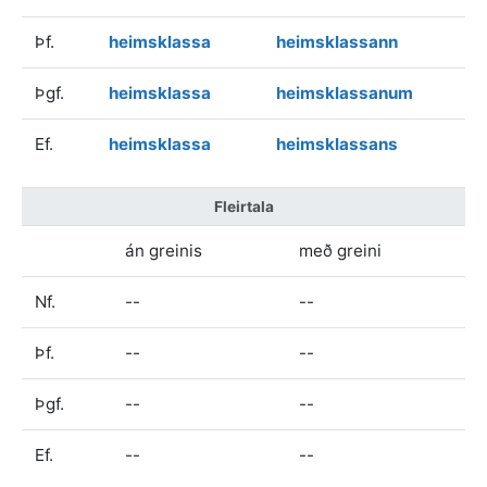
Þf.
heimsklassa
heimsklassann
Þgf.
heimsklassa
heimsklassanum
Ef.
heimsklassa
heimsklassans
Fleirtala
án greinis
með greini
Nf.
--
--
Þf.
--
--
Þgf.
--
--
Ef.
--
--