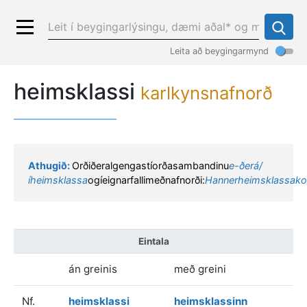
Leita að beygingarmynd
heimsklassi
karlkynsnafnorð
Athugið:
Orðiðeralgengastíorðasambandinu
e-ðerá/
íheimsklassa
ogíeignarfallimeðnafnorði:
Hannerheimsklassako
Eintala
án greinis
með greini
Nf.
heimsklassi
heimsklassinn