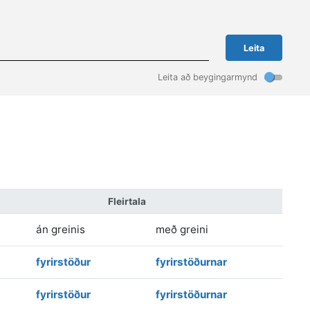
Leita
Leita að beygingarmynd
Fleirtala
án greinis
með greini
fyrirstöður
fyrirstöðurnar
fyrirstöður
fyrirstöðurnar