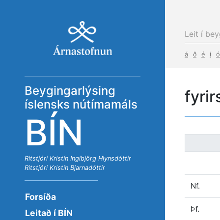
á
ð
é
í
ó
Beygingarlýsing
fyri
íslensks nútímamáls
BÍN
Ritstjóri
Kristín Ingibjörg Hlynsdóttir
Ritstjóri
Kristín Bjarnadóttir
Nf.
Forsíða
Þf.
Leitað í BÍN