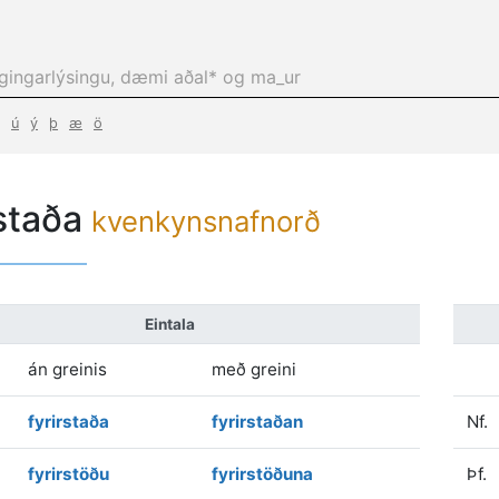
ú
ý
þ
æ
ö
rstaða
kvenkynsnafnorð
Eintala
án greinis
með greini
fyrirstaða
fyrirstaðan
Nf.
fyrirstöðu
fyrirstöðuna
Þf.