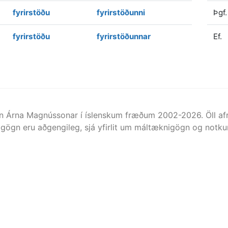
fyrirstöðu
fyrirstöðunni
Þgf.
fyrirstöðu
fyrirstöðunnar
Ef.
n Árna Magnússonar í íslenskum fræðum 2002-
2026
. Öll 
gögn eru aðgengileg, sjá yfirlit um máltæknigögn og notkun