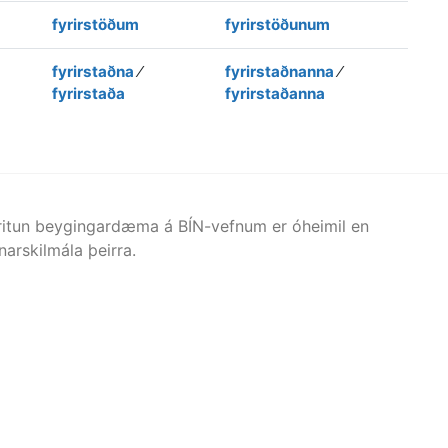
fyrirstöðum
fyrirstöðunum
fyrirstaðna
⁄
fyrirstaðnanna
⁄
fyrirstaða
fyrirstaðanna
afritun beygingardæma á BÍN-vefnum er óheimil en
arskilmála þeirra.