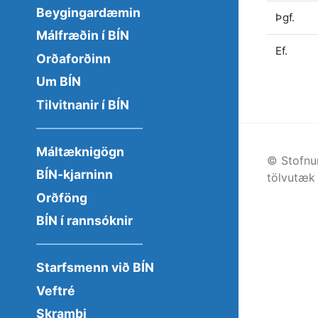
Beygingardæmin
Þgf.
Málfræðin í BÍN
Ef.
Orðaforðinn
Um BÍN
Tilvitnanir í BÍN
Máltæknigögn
© Stofnu
BÍN-kjarninn
tölvutæk 
Orðföng
BÍN í rannsóknir
Starfsmenn við BÍN
Veftré
Skrambi