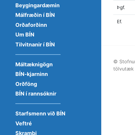
Beygingardæmin
Þgf.
Málfræðin í BÍN
Ef.
Orðaforðinn
Um BÍN
Tilvitnanir í BÍN
© Stofnu
Máltæknigögn
tölvutæk 
BÍN-kjarninn
Orðföng
BÍN í rannsóknir
Starfsmenn við BÍN
Veftré
Skrambi