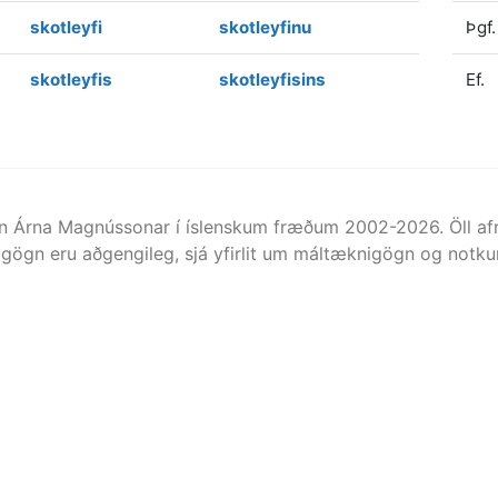
skotleyfi
skotleyfinu
Þgf.
skotleyfis
skotleyfisins
Ef.
n Árna Magnússonar í íslenskum fræðum 2002-
2026
. Öll 
gögn eru aðgengileg, sjá yfirlit um máltæknigögn og notkun