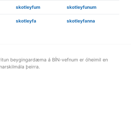
skotleyfum
skotleyfunum
skotleyfa
skotleyfanna
afritun beygingardæma á BÍN-vefnum er óheimil en
arskilmála þeirra.