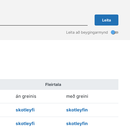
Leita
Leita að beygingarmynd
Fleirtala
án greinis
með greini
skotleyfi
skotleyfin
skotleyfi
skotleyfin