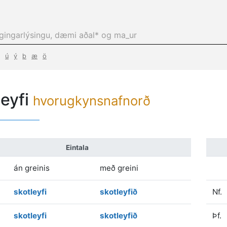
ú
ý
þ
æ
ö
leyfi
hvorugkynsnafnorð
Eintala
án greinis
með greini
skotleyfi
skotleyfið
Nf.
skotleyfi
skotleyfið
Þf.