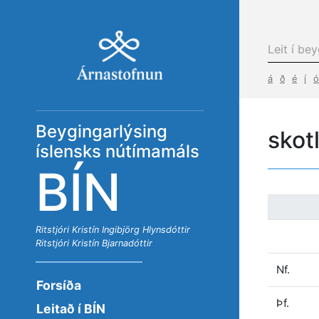
á
ð
é
í
ó
Beygingarlýsing
skot
íslensks nútímamáls
BÍN
Ritstjóri
Kristín Ingibjörg Hlynsdóttir
Ritstjóri
Kristín Bjarnadóttir
Nf.
Forsíða
Þf.
Leitað í BÍN