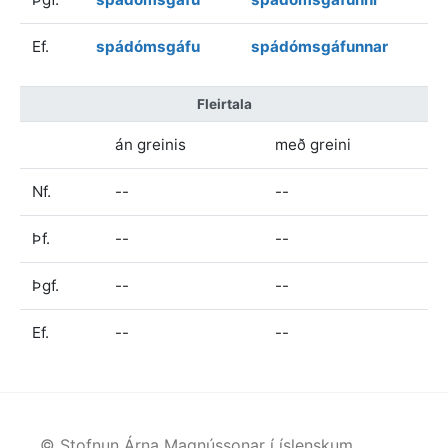
Ef.
spádómsgáfu
spádómsgáfunnar
Fleirtala
án greinis
með greini
Nf.
--
--
Þf.
--
--
Þgf.
--
--
Ef.
--
--
© Stofnun Árna Magnússonar í íslenskum