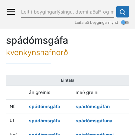
Leita að beygingarmynd
spádómsgáfa
kvenkynsnafnorð
Eintala
án greinis
með greini
Nf.
spádómsgáfa
spádómsgáfan
Þf.
spádómsgáfu
spádómsgáfuna
Þgf.
spádómsgáfu
spádómsgáfunni