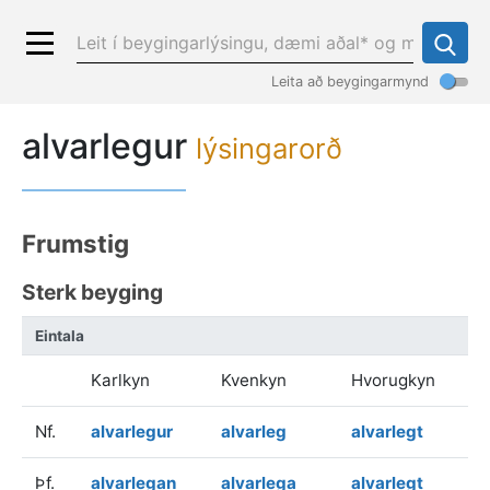
Leita að beygingarmynd
alvarlegur
lýsingarorð
Frumstig
Sterk beyging
Eintala
Karlkyn
Kvenkyn
Hvorugkyn
Nf.
alvarlegur
alvarleg
alvarlegt
Þf.
alvarlegan
alvarlega
alvarlegt