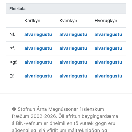
Fleirtala
Karlkyn
Kvenkyn
Hvorugkyn
Nf.
alvarlegustu
alvarlegustu
alvarlegustu
Þf.
alvarlegustu
alvarlegustu
alvarlegustu
Þgf.
alvarlegustu
alvarlegustu
alvarlegustu
Ef.
alvarlegustu
alvarlegustu
alvarlegustu
© Stofnun Árna Magnússonar í íslenskum
fræðum 2002-
2026
. Öll afritun beygingardæma
á BÍN-vefnum er óheimil en tölvutæk gögn eru
aðgengileg, sjá yfirlit um máltæknigögn og