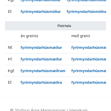
Ef.
fyrirmyndarhúsmóður
fyrirmyndarhúsmóðurin
Fleirtala
án greinis
með greini
Nf.
fyrirmyndarhúsmæður
fyrirmyndarhúsmæðu
Þf.
fyrirmyndarhúsmæður
fyrirmyndarhúsmæðu
Þgf.
fyrirmyndarhúsmæðrum
fyrirmyndarhúsmæð
Ef.
fyrirmyndarhúsmæðra
fyrirmyndarhúsmæðr
© Stofnun Árna Magnússonar í íslenskum