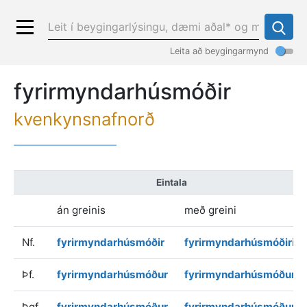
Leita að beygingarmynd
fyrirmyndarhúsmóðir
kvenkynsnafnorð
Eintala
án greinis
með greini
Nf.
fyrirmyndarhúsmóðir
fyrirmyndarhúsmóðirin
Þf.
fyrirmyndarhúsmóður
fyrirmyndarhúsmóðurin
Þgf.
fyrirmyndarhúsmóður
fyrirmyndarhúsmóðurin