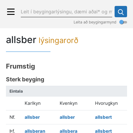
Leita að beygingarmynd
allsber
lýsingarorð
Frumstig
Sterk beyging
Eintala
Karlkyn
Kvenkyn
Hvorugkyn
Nf.
allsber
allsber
allsbert
Þf.
allsberan
allsbera
allsbert