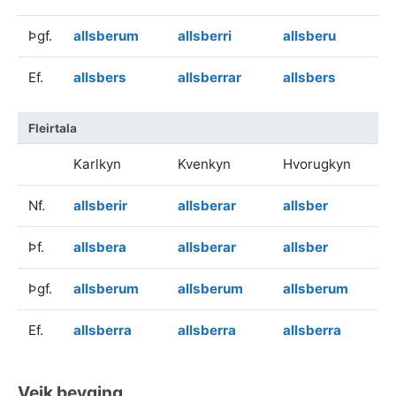
Þgf.
allsberum
allsberri
allsberu
Ef.
allsbers
allsberrar
allsbers
Fleirtala
Karlkyn
Kvenkyn
Hvorugkyn
Nf.
allsberir
allsberar
allsber
Þf.
allsbera
allsberar
allsber
Þgf.
allsberum
allsberum
allsberum
Ef.
allsberra
allsberra
allsberra
Veik beyging