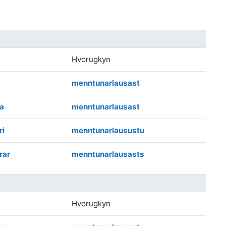
Hvorugkyn
menntunarlausast
a
menntunarlausast
ri
menntunarlausustu
rar
menntunarlausasts
Hvorugkyn