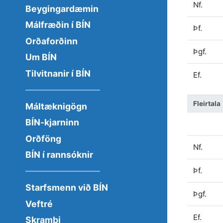
Nf.
Beygingardæmin
Málfræðin í BÍN
Þf.
Orðaforðinn
Þgf.
Um BÍN
Tilvitnanir í BÍN
Ef.
Fleirtala
Máltæknigögn
BÍN-kjarninn
Orðföng
Nf.
BÍN í rannsóknir
Þf.
Starfsmenn við BÍN
Þgf.
Veftré
Ef.
Skrambi