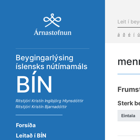
á
ð
é
í
ó
Beygingarlýsing
men
íslensks nútímamáls
BÍN
Frums
Ritstjóri
Kristín Ingibjörg Hlynsdóttir
Sterk b
Ritstjóri
Kristín Bjarnadóttir
Eintala
Forsíða
Leitað í BÍN