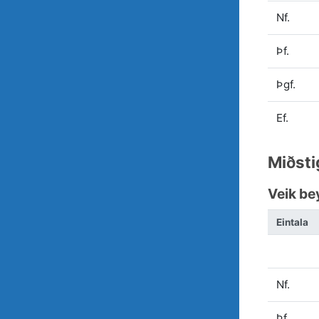
Nf.
Þf.
Þgf.
Ef.
Miðsti
Veik be
Eintala
Nf.
Þf.