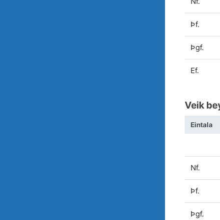
Nf.
Þf.
Þgf.
Ef.
Veik be
Eintala
Nf.
Þf.
Þgf.