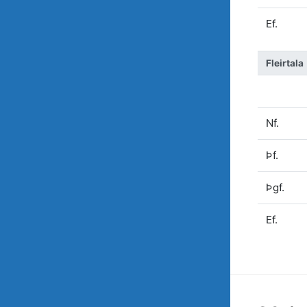
Ef.
Fleirtala
Nf.
Þf.
Þgf.
Ef.