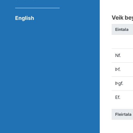
Veik be
English
Eintala
Nf.
Þf.
Þgf.
Ef.
Fleirtala