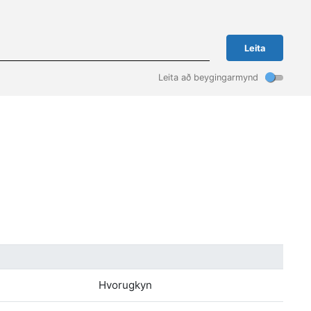
Leita
Leita að beygingarmynd
Hvorugkyn