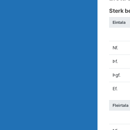
Sterk b
Eintala
Nf.
Þf.
Þgf.
Ef.
Fleirtala