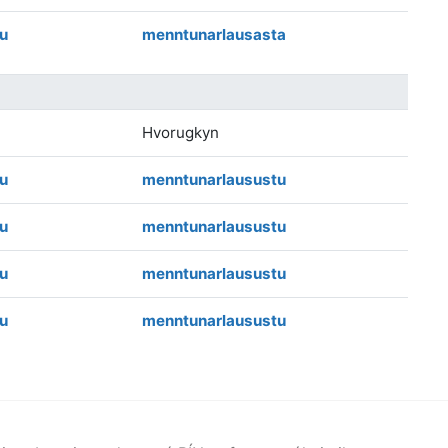
u
menntunarlausasta
Hvorugkyn
u
menntunarlausustu
u
menntunarlausustu
u
menntunarlausustu
u
menntunarlausustu