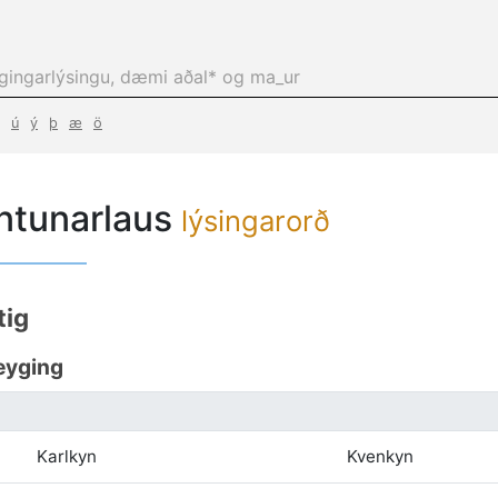
ú
ý
þ
æ
ö
ntunarlaus
lýsingarorð
tig
eyging
Karlkyn
Kvenkyn