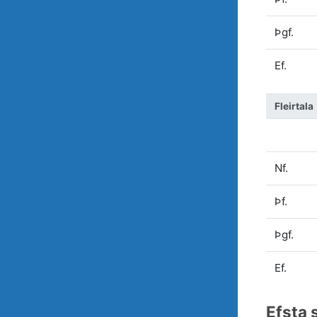
Þgf.
Ef.
Fleirtala
Nf.
Þf.
Þgf.
Ef.
Efsta 