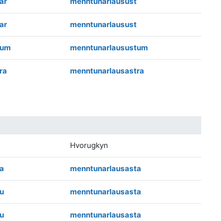
ar
menntunarlausust
ar
menntunarlausust
tum
menntunarlausustum
ra
menntunarlausastra
Hvorugkyn
a
menntunarlausasta
u
menntunarlausasta
u
menntunarlausasta