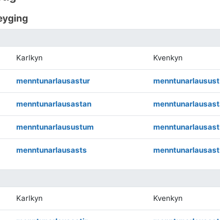
eyging
Karlkyn
Kvenkyn
menntunarlausastur
menntunarlausust
menntunarlausastan
menntunarlausast
menntunarlausustum
menntunarlausast
menntunarlausasts
menntunarlausast
Karlkyn
Kvenkyn