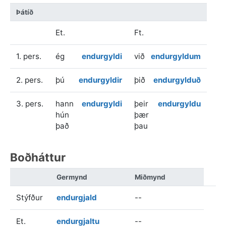
Þátíð
Et.
Ft.
1. pers.
ég
endurgyldi
við
endurgyldum
2. pers.
þú
endurgyldir
þið
endurgylduð
3. pers.
hann
endurgyldi
þeir
endurgyldu
hún
þær
það
þau
Boðháttur
Germynd
Miðmynd
Stýfður
endurgjald
--
Et.
endurgjaltu
--