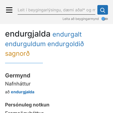
Leita að beygingarmynd
endurgjalda
endurgalt
endurguldum endurgoldið
sagnorð
Germynd
Nafnháttur
að
endurgjalda
Persónuleg notkun