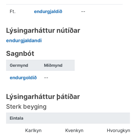
Ft.
endurgjaldið
--
Lýsingarháttur nútíðar
endurgjaldandi
Sagnbót
Germynd
Miðmynd
endurgoldið
--
Lýsingarháttur þátíðar
Sterk beyging
Eintala
Karlkyn
Kvenkyn
Hvorugkyn