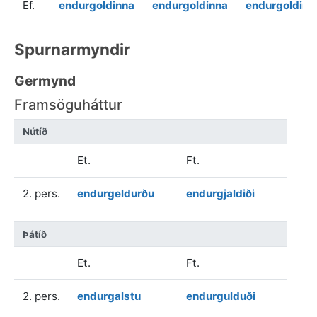
Ef.
endurgoldinna
endurgoldinna
endurgoldinn
Spurnarmyndir
Germynd
Framsöguháttur
Nútíð
Et.
Ft.
2. pers.
endurgeldurðu
endurgjaldiði
Þátíð
Et.
Ft.
2. pers.
endurgalstu
endurgulduði