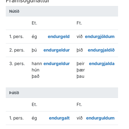
Framsöguháttur
Nútíð
Et.
Ft.
1. pers.
ég
endurgeld
við
endurgjöldum
2. pers.
þú
endurgeldur
þið
endurgjaldið
3. pers.
hann
endurgeldur
þeir
endurgjalda
hún
þær
það
þau
Þátíð
Et.
Ft.
1. pers.
ég
endurgalt
við
endurguldum