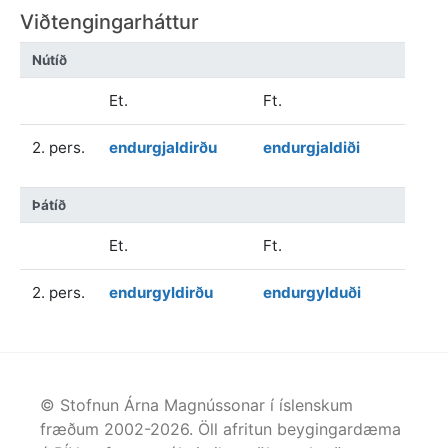
Viðtengingarháttur
Nútíð
Et.
Ft.
2. pers.
endurgjaldirðu
endurgjaldiði
Þátíð
Et.
Ft.
2. pers.
endurgyldirðu
endurgylduði
© Stofnun Árna Magnússonar í íslenskum
fræðum 2002-
2026
. Öll afritun beygingardæma