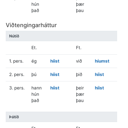
hún
þær
það
þau
Viðtengingarháttur
Nútíð
Et.
Ft.
1. pers.
ég
híist
við
híumst
2. pers.
þú
híist
þið
híist
3. pers.
hann
híist
þeir
híist
hún
þær
það
þau
Þátíð