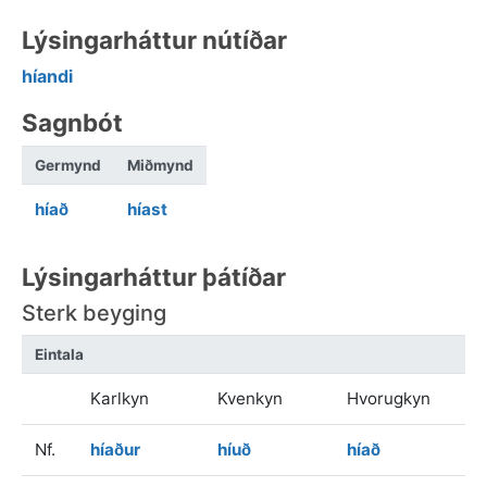
Lýsingarháttur nútíðar
híandi
Sagnbót
Germynd
Miðmynd
híað
híast
Lýsingarháttur þátíðar
Sterk beyging
Eintala
Karlkyn
Kvenkyn
Hvorugkyn
Nf.
híaður
híuð
híað