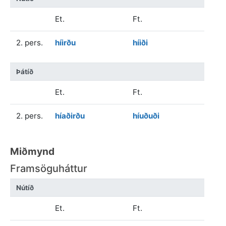
Et.
Ft.
2. pers.
híirðu
híiði
Þátíð
Et.
Ft.
2. pers.
híaðirðu
híuðuði
Miðmynd
Framsöguháttur
Nútíð
Et.
Ft.