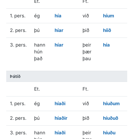
Et.
Ft.
1. pers.
ég
hía
við
híum
2. pers.
þú
híar
þið
híið
3. pers.
hann
híar
þeir
hía
hún
þær
það
þau
Þátíð
Et.
Ft.
1. pers.
ég
híaði
við
híuðum
2. pers.
þú
híaðir
þið
híuðuð
3. pers.
hann
híaði
þeir
híuðu