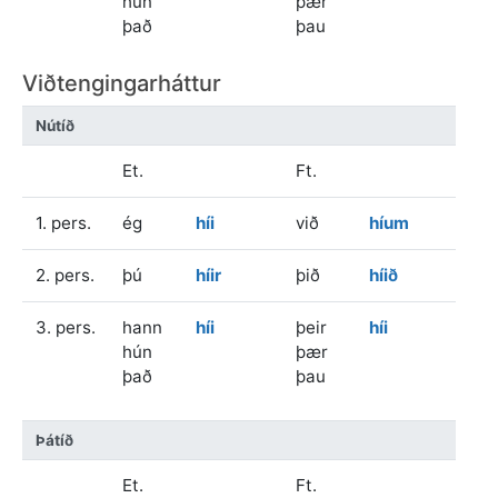
hún
þær
það
þau
Viðtengingarháttur
Nútíð
Et.
Ft.
1. pers.
ég
híi
við
híum
2. pers.
þú
híir
þið
híið
3. pers.
hann
híi
þeir
híi
hún
þær
það
þau
Þátíð
Et.
Ft.