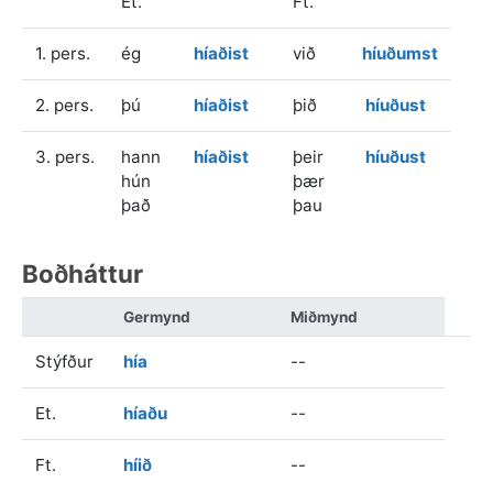
Et.
Ft.
1. pers.
ég
híaðist
við
híuðumst
2. pers.
þú
híaðist
þið
híuðust
3. pers.
hann
híaðist
þeir
híuðust
hún
þær
það
þau
Boðháttur
Germynd
Miðmynd
Stýfður
hía
--
Et.
híaðu
--
Ft.
híið
--