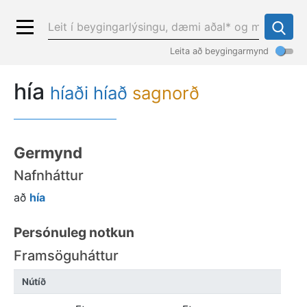
Leita að beygingarmynd
hía
híaði híað
sagnorð
Germynd
Nafnháttur
að
hía
Persónuleg notkun
Framsöguháttur
Nútíð