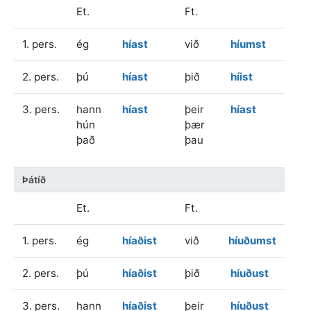
Et.
Ft.
1. pers.
ég
híast
við
híumst
2. pers.
þú
híast
þið
híist
3. pers.
hann
híast
þeir
híast
hún
þær
það
þau
Þátíð
Et.
Ft.
1. pers.
ég
híaðist
við
híuðumst
2. pers.
þú
híaðist
þið
híuðust
3. pers.
hann
híaðist
þeir
híuðust