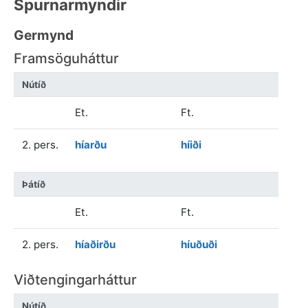
Spurnarmyndir
Germynd
Framsöguháttur
Nútíð
Et.
Ft.
2. pers.
híarðu
híiði
Þátíð
Et.
Ft.
2. pers.
híaðirðu
híuðuði
Viðtengingarháttur
Nútíð