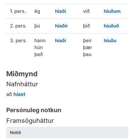
1. pers.
ég
híaði
við
híuðum
2. pers.
þú
híaðir
þið
híuðuð
3. pers.
hann
híaði
þeir
híuðu
hún
þær
það
þau
Miðmynd
Nafnháttur
að
híast
Persónuleg notkun
Framsöguháttur
Nútíð