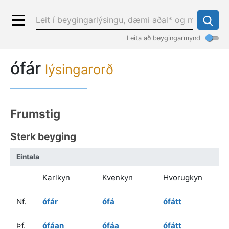
Leita að beygingarmynd
ófár
lýsingarorð
Frumstig
Sterk beyging
Eintala
Karlkyn
Kvenkyn
Hvorugkyn
Nf.
ófár
ófá
ófátt
Þf.
ófáan
ófáa
ófátt