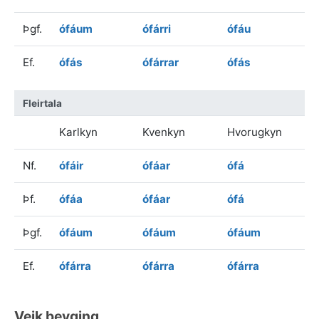
Þgf.
ófáum
ófárri
ófáu
Ef.
ófás
ófárrar
ófás
Fleirtala
Karlkyn
Kvenkyn
Hvorugkyn
Nf.
ófáir
ófáar
ófá
Þf.
ófáa
ófáar
ófá
Þgf.
ófáum
ófáum
ófáum
Ef.
ófárra
ófárra
ófárra
Veik beyging