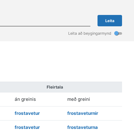
Leita
Leita að beygingarmynd
Fleirtala
án greinis
með greini
frostavetur
frostaveturnir
frostavetur
frostaveturna