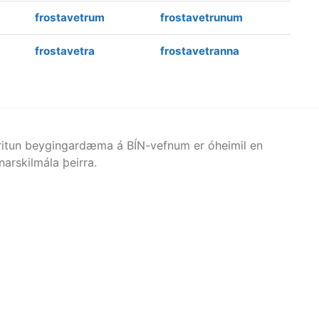
frostavetrum
frostavetrunum
frostavetra
frostavetranna
afritun beygingardæma á BÍN-vefnum er óheimil en
arskilmála þeirra.