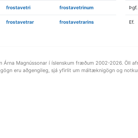
frostavetri
frostavetrinum
Þgf.
frostavetrar
frostavetrarins
Ef.
n Árna Magnússonar í íslenskum fræðum 2002-
2026
. Öll 
gögn eru aðgengileg, sjá yfirlit um máltæknigögn og notkun