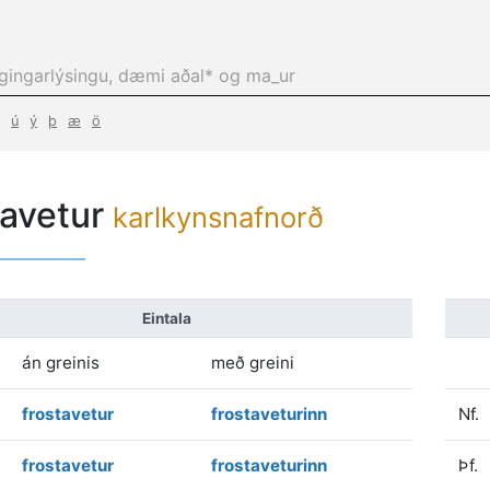
ú
ý
þ
æ
ö
tavetur
karlkynsnafnorð
Eintala
án greinis
með greini
frostavetur
frostaveturinn
Nf.
frostavetur
frostaveturinn
Þf.