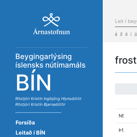
á
ð
é
í
ó
Beygingarlýsing
fros
íslensks nútímamáls
BÍN
Ritstjóri
Kristín Ingibjörg Hlynsdóttir
Ritstjóri
Kristín Bjarnadóttir
Nf.
Forsíða
Þf.
Leitað í BÍN