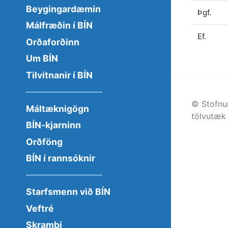
Beygingardæmin
Þgf.
Málfræðin í BÍN
Ef.
Orðaforðinn
Um BÍN
Tilvitnanir í BÍN
© Stofnu
Máltæknigögn
tölvutæk 
BÍN-kjarninn
Orðföng
BÍN í rannsóknir
Starfsmenn við BÍN
Veftré
Skrambi