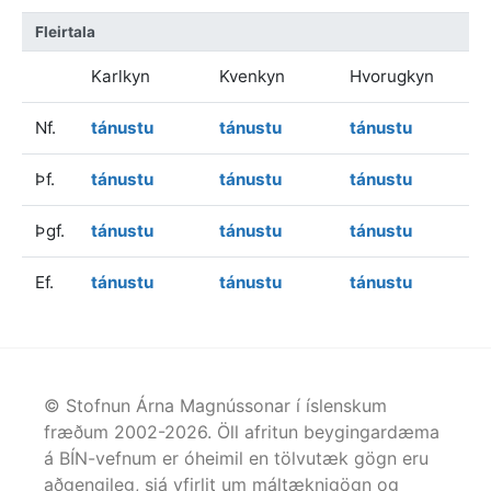
Fleirtala
Karlkyn
Kvenkyn
Hvorugkyn
Nf.
tánustu
tánustu
tánustu
Þf.
tánustu
tánustu
tánustu
Þgf.
tánustu
tánustu
tánustu
Ef.
tánustu
tánustu
tánustu
© Stofnun Árna Magnússonar í íslenskum
fræðum 2002-
2026
. Öll afritun beygingardæma
á BÍN-vefnum er óheimil en tölvutæk gögn eru
aðgengileg, sjá yfirlit um máltæknigögn og