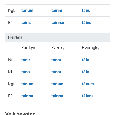
Þgf.
tánum
táinni
tánu
Ef.
táins
táinnar
táins
Fleirtala
Karlkyn
Kvenkyn
Hvorugkyn
Nf.
tánir
tánar
táin
Þf.
tána
tánar
táin
Þgf.
tánum
tánum
tánum
Ef.
táinna
táinna
táinna
Veik beyging