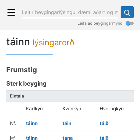
Leita að beygingarmynd
táinn
lýsingarorð
Frumstig
Sterk beyging
Eintala
Karlkyn
Kvenkyn
Hvorugkyn
Nf.
táinn
táin
táið
Þf.
táinn
tána
táið