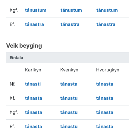
Þgf.
tánustum
tánustum
tánustum
Ef.
tánastra
tánastra
tánastra
Veik beyging
Eintala
Karlkyn
Kvenkyn
Hvorugkyn
Nf.
tánasti
tánasta
tánasta
Þf.
tánasta
tánustu
tánasta
Þgf.
tánasta
tánustu
tánasta
Ef.
tánasta
tánustu
tánasta