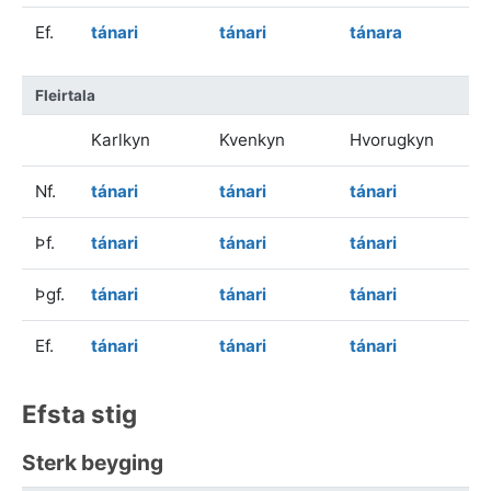
Ef.
tánari
tánari
tánara
Fleirtala
Karlkyn
Kvenkyn
Hvorugkyn
Nf.
tánari
tánari
tánari
Þf.
tánari
tánari
tánari
Þgf.
tánari
tánari
tánari
Ef.
tánari
tánari
tánari
Efsta stig
Sterk beyging