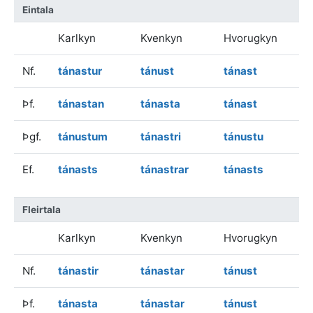
Eintala
Karlkyn
Kvenkyn
Hvorugkyn
Nf.
tánastur
tánust
tánast
Þf.
tánastan
tánasta
tánast
Þgf.
tánustum
tánastri
tánustu
Ef.
tánasts
tánastrar
tánasts
Fleirtala
Karlkyn
Kvenkyn
Hvorugkyn
Nf.
tánastir
tánastar
tánust
Þf.
tánasta
tánastar
tánust