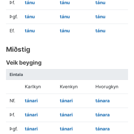
Þf.
tánu
tánu
tánu
Þgf.
tánu
tánu
tánu
Ef.
tánu
tánu
tánu
Miðstig
Veik beyging
Eintala
Karlkyn
Kvenkyn
Hvorugkyn
Nf.
tánari
tánari
tánara
Þf.
tánari
tánari
tánara
Þgf.
tánari
tánari
tánara