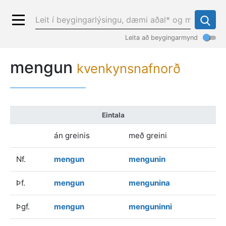
Leita að beygingarmynd
mengun
kvenkynsnafnorð
Eintala
án greinis
með greini
Nf.
mengun
mengunin
Þf.
mengun
mengunina
Þgf.
mengun
menguninni