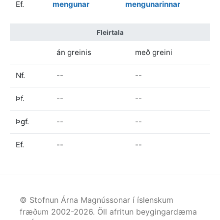
Ef.
mengunar
mengunarinnar
Fleirtala
án greinis
með greini
Nf.
--
--
Þf.
--
--
Þgf.
--
--
Ef.
--
--
© Stofnun Árna Magnússonar í íslenskum
fræðum 2002-
2026
. Öll afritun beygingardæma