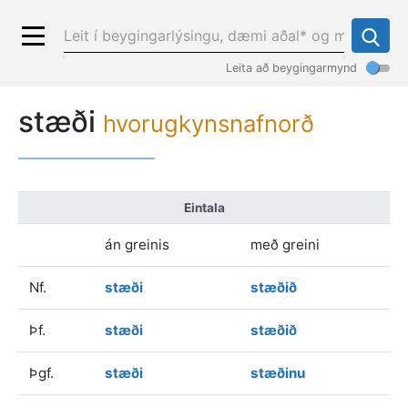
Leita að beygingarmynd
stæði
hvorugkynsnafnorð
Eintala
án greinis
með greini
Nf.
stæði
stæðið
Þf.
stæði
stæðið
Þgf.
stæði
stæðinu