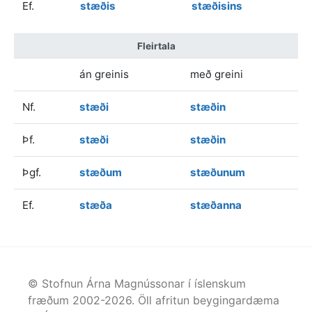
Ef.
stæðis
stæðisins
Fleirtala
án greinis
með greini
Nf.
stæði
stæðin
Þf.
stæði
stæðin
Þgf.
stæðum
stæðunum
Ef.
stæða
stæðanna
© Stofnun Árna Magnússonar í íslenskum
fræðum 2002-
2026
. Öll afritun beygingardæma