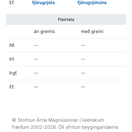
Ef.
fjörugrjóts
fjörugrjótsins
Fleirtala
án greinis
með greini
Nf.
--
--
Þf.
--
--
Þgf.
--
--
Ef.
--
--
© Stofnun Árna Magnússonar í íslenskum
fræðum 2002-
2026
. Öll afritun beygingardæma