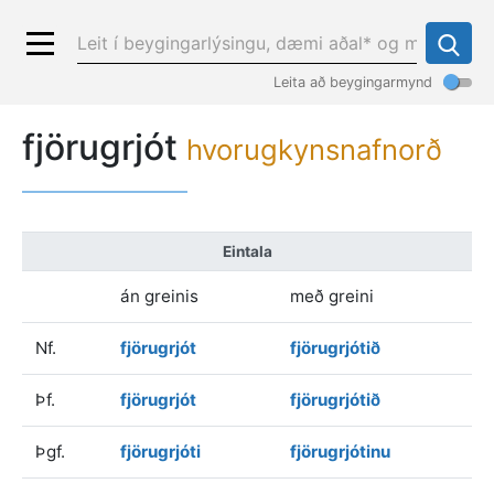
Leita að beygingarmynd
fjörugrjót
hvorugkynsnafnorð
Eintala
án greinis
með greini
Nf.
fjörugrjót
fjörugrjótið
Þf.
fjörugrjót
fjörugrjótið
Þgf.
fjörugrjóti
fjörugrjótinu