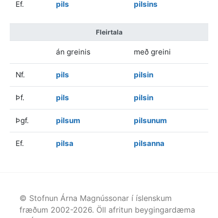
Ef.
pils
pilsins
Fleirtala
án greinis
með greini
Nf.
pils
pilsin
Þf.
pils
pilsin
Þgf.
pilsum
pilsunum
Ef.
pilsa
pilsanna
© Stofnun Árna Magnússonar í íslenskum
fræðum 2002-
2026
. Öll afritun beygingardæma