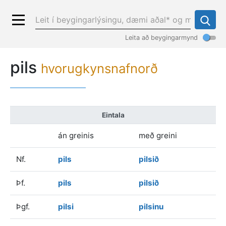
Leita að beygingarmynd
pils
hvorugkynsnafnorð
Eintala
án greinis
með greini
Nf.
pils
pilsið
Þf.
pils
pilsið
Þgf.
pilsi
pilsinu