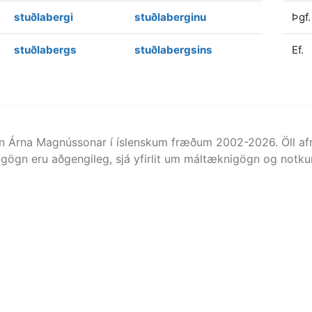
stuðlabergi
stuðlaberginu
Þgf.
stuðlabergs
stuðlabergsins
Ef.
n Árna Magnússonar í íslenskum fræðum 2002-
2026
. Öll 
gögn eru aðgengileg, sjá yfirlit um máltæknigögn og notkun