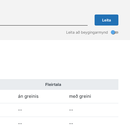
Leita
Leita að beygingarmynd
Fleirtala
án greinis
með greini
--
--
--
--