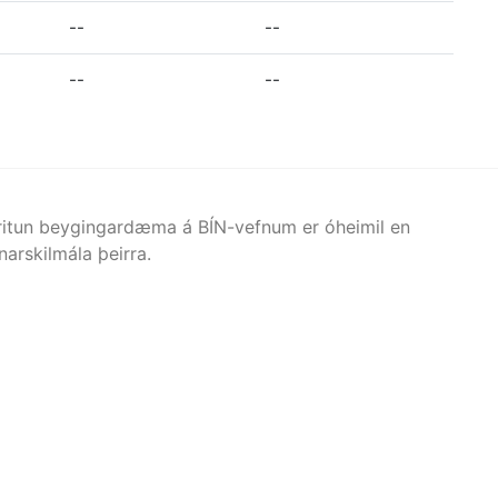
--
--
--
--
afritun beygingardæma á BÍN-vefnum er óheimil en
arskilmála þeirra.