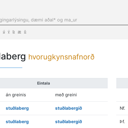
ú
ý
þ
æ
ö
laberg
hvorugkynsnafnorð
Eintala
án greinis
með greini
stuðlaberg
stuðlabergið
Nf.
stuðlaberg
stuðlabergið
Þf.