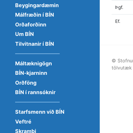
Beygingardæmin
Þgf.
Málfræðin í BÍN
Ef.
Orðaforðinn
Um BÍN
Tilvitnanir í BÍN
© Stofnu
Máltæknigögn
tölvutæk 
BÍN-kjarninn
Orðföng
BÍN í rannsóknir
Starfsmenn við BÍN
Veftré
Skrambi