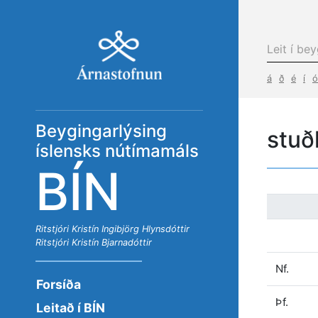
á
ð
é
í
ó
Beygingarlýsing
stuð
íslensks nútímamáls
BÍN
Ritstjóri
Kristín Ingibjörg Hlynsdóttir
Ritstjóri
Kristín Bjarnadóttir
Nf.
Forsíða
Þf.
Leitað í BÍN