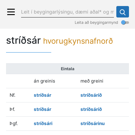
Leita að beygingarmynd
stríðsár
hvorugkynsnafnorð
Eintala
án greinis
með greini
Nf.
stríðsár
stríðsárið
Þf.
stríðsár
stríðsárið
Þgf.
stríðsári
stríðsárinu