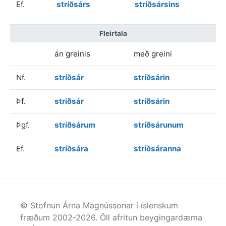
Ef.
stríðsárs
stríðsársins
Fleirtala
án greinis
með greini
Nf.
stríðsár
stríðsárin
Þf.
stríðsár
stríðsárin
Þgf.
stríðsárum
stríðsárunum
Ef.
stríðsára
stríðsáranna
© Stofnun Árna Magnússonar í íslenskum
fræðum 2002-
2026
. Öll afritun beygingardæma