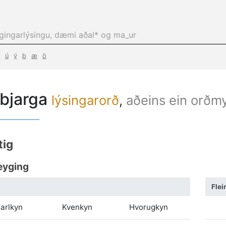
ú
ý
þ
æ
ö
bjarga
lýsingarorð
,
aðeins ein orðm
tig
eyging
Flei
arlkyn
Kvenkyn
Hvorugkyn