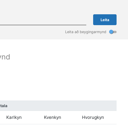
Leita
Leita að beygingarmynd
ynd
rtala
Karlkyn
Kvenkyn
Hvorugkyn