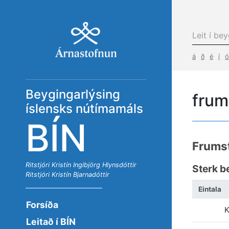
á
ð
é
í
ó
Beygingarlýsing
frum
íslensks nútímamáls
BÍN
Frums
Ritstjóri
Kristín Ingibjörg Hlynsdóttir
Sterk b
Ritstjóri
Kristín Bjarnadóttir
Eintala
Forsíða
K
Leitað í BÍN