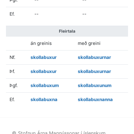
Ef.
--
--
Fleirtala
án greinis
með greini
Nf.
skollabuxur
skollabuxurnar
Þf.
skollabuxur
skollabuxurnar
Þgf.
skollabuxum
skollabuxunum
Ef.
skollabuxna
skollabuxnanna
© Stofnun Árna Magnússonar í íslenskum