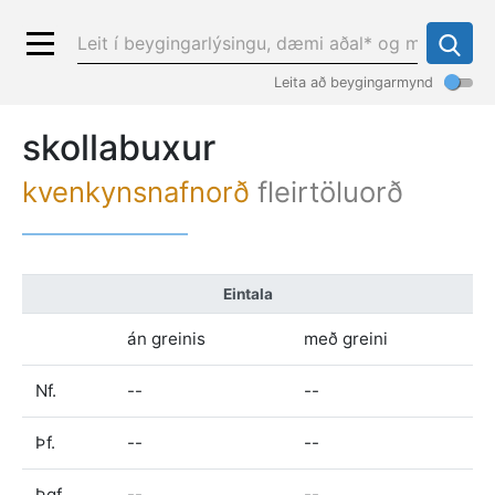
Leita að beygingarmynd
skollabuxur
kvenkynsnafnorð
fleirtöluorð
Eintala
án greinis
með greini
Nf.
--
--
Þf.
--
--
Þgf.
--
--