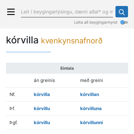
Leita að beygingarmynd
kórvilla
kvenkynsnafnorð
Eintala
án greinis
með greini
Nf.
kórvilla
kórvillan
Þf.
kórvillu
kórvilluna
Þgf.
kórvillu
kórvillunni