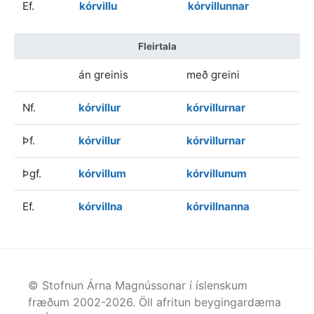
Ef.
kórvillu
kórvillunnar
Fleirtala
án greinis
með greini
Nf.
kórvillur
kórvillurnar
Þf.
kórvillur
kórvillurnar
Þgf.
kórvillum
kórvillunum
Ef.
kórvillna
kórvillnanna
© Stofnun Árna Magnússonar í íslenskum
fræðum 2002-
2026
. Öll afritun beygingardæma