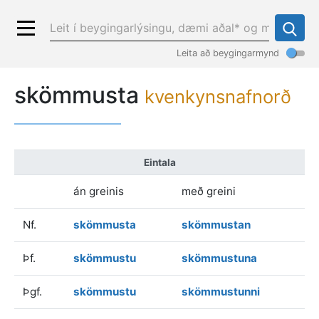
Leita að beygingarmynd
skömmusta
kvenkynsnafnorð
Eintala
án greinis
með greini
Nf.
skömmusta
skömmustan
Þf.
skömmustu
skömmustuna
Þgf.
skömmustu
skömmustunni