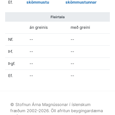
Ef.
skömmustu
skömmustunnar
Fleirtala
án greinis
með greini
Nf.
--
--
Þf.
--
--
Þgf.
--
--
Ef.
--
--
© Stofnun Árna Magnússonar í íslenskum
fræðum 2002-
2026
. Öll afritun beygingardæma