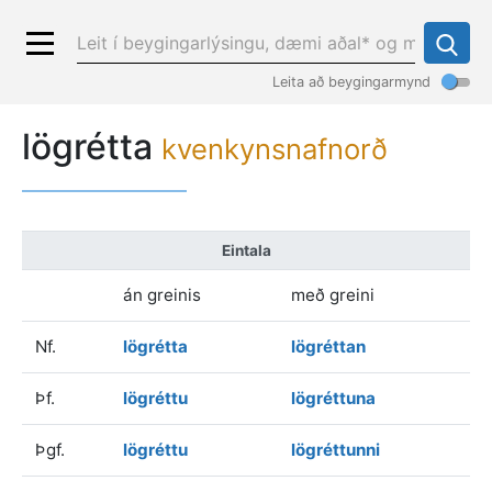
Leita að beygingarmynd
lögrétta
kvenkynsnafnorð
Eintala
án greinis
með greini
Nf.
lögrétta
lögréttan
Þf.
lögréttu
lögréttuna
Þgf.
lögréttu
lögréttunni