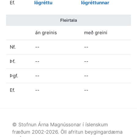
Ef.
lögréttu
lögréttunnar
Fleirtala
án greinis
með greini
Nf.
--
--
Þf.
--
--
Þgf.
--
--
Ef.
--
--
© Stofnun Árna Magnússonar í íslenskum
fræðum 2002-
2026
. Öll afritun beygingardæma