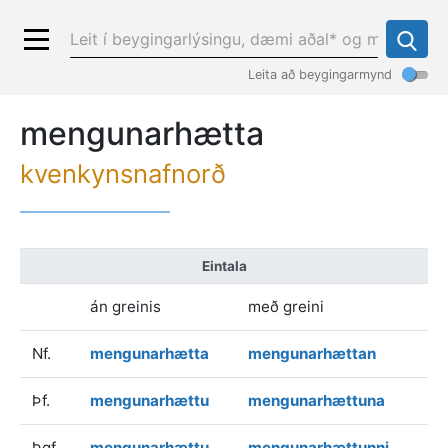
Leita að beygingarmynd
mengunarhætta
kvenkynsnafnorð
Eintala
án greinis
með greini
Nf.
mengunarhætta
mengunarhættan
Þf.
mengunarhættu
mengunarhættuna
Þgf.
mengunarhættu
mengunarhættunni