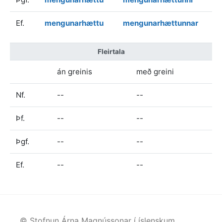
Ef.
mengunarhættu
mengunarhættunnar
Fleirtala
án greinis
með greini
Nf.
--
--
Þf.
--
--
Þgf.
--
--
Ef.
--
--
© Stofnun Árna Magnússonar í íslenskum