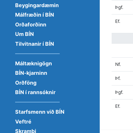
Beygingardæmin
Þgf.
Málfræðin í BÍN
Ef.
Orðaforðinn
Um BÍN
Tilvitnanir í BÍN
Máltæknigögn
Nf.
BÍN-kjarninn
Þf.
Orðföng
BÍN í rannsóknir
Þgf.
Ef.
Starfsmenn við BÍN
Veftré
Skrambi