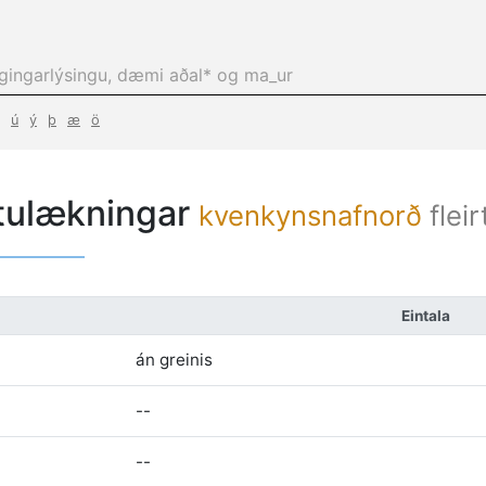
ú
ý
þ
æ
ö
tulækningar
kvenkynsnafnorð
flei
Eintala
án greinis
--
--