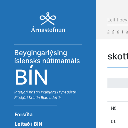
á
ð
é
í
ó
Beygingarlýsing
skot
íslensks nútímamáls
BÍN
Ritstjóri
Kristín Ingibjörg Hlynsdóttir
Ritstjóri
Kristín Bjarnadóttir
Nf.
Forsíða
Þf.
Leitað í BÍN