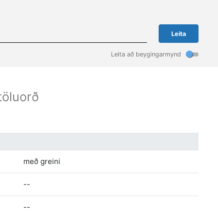
Leita
Leita að beygingarmynd
rtöluorð
með greini
--
--