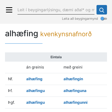
Leita að beygingarmynd
alhæfing
kvenkynsnafnorð
Eintala
án greinis
með greini
Nf.
alhæfing
alhæfingin
Þf.
alhæfingu
alhæfinguna
Þgf.
alhæfingu
alhæfingunni