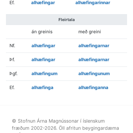
Ef.
alhæfingar
alhæfingarinnar
Fleirtala
án greinis
með greini
Nf.
alhæfingar
alhæfingarnar
Þf.
alhæfingar
alhæfingarnar
Þgf.
alhæfingum
alhæfingunum
Ef.
alhæfinga
alhæfinganna
© Stofnun Árna Magnússonar í íslenskum
fræðum 2002-
2026
. Öll afritun beygingardæma