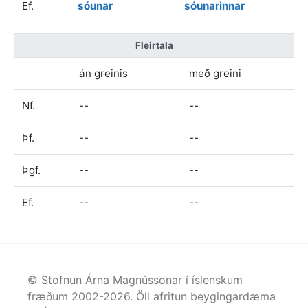
Ef.
sóunar
sóunarinnar
Fleirtala
án greinis
með greini
Nf.
--
--
Þf.
--
--
Þgf.
--
--
Ef.
--
--
© Stofnun Árna Magnússonar í íslenskum
fræðum 2002-
2026
. Öll afritun beygingardæma