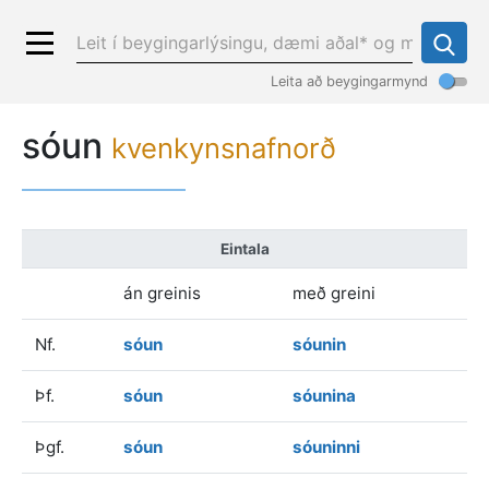
Leita að beygingarmynd
sóun
kvenkynsnafnorð
Eintala
án greinis
með greini
Nf.
sóun
sóunin
Þf.
sóun
sóunina
Þgf.
sóun
sóuninni