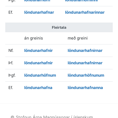
Ef.
löndunarhafnar
löndunarhafnarinnar
Fleirtala
án greinis
með greini
Nf.
löndunarhafnir
löndunarhafnirnar
Þf.
löndunarhafnir
löndunarhafnirnar
Þgf.
löndunarhöfnum
löndunarhöfnunum
Ef.
löndunarhafna
löndunarhafnanna
© Stofnun Árna Magnússonar í íslenskum