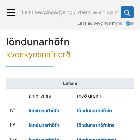
Leita að beygingarmynd
löndunarhöfn
kvenkynsnafnorð
Eintala
án greinis
með greini
Nf.
löndunarhöfn
löndunarhöfnin
Þf.
löndunarhöfn
löndunarhöfnina
Þgf.
löndunarhöfn
löndunarhöfninni