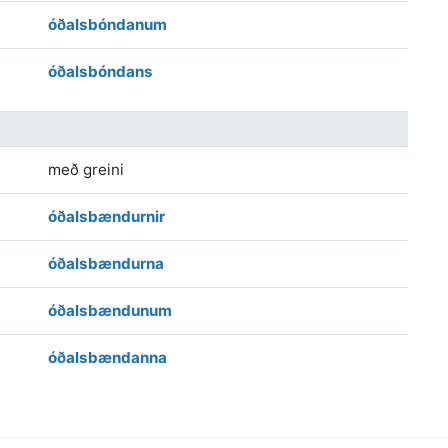
óðalsbóndanum
óðalsbóndans
með greini
óðalsbændurnir
óðalsbændurna
óðalsbændunum
óðalsbændanna