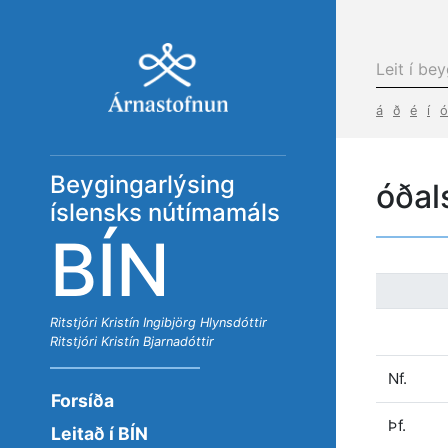
á
ð
é
í
ó
Beygingarlýsing
óðal
íslensks nútímamáls
BÍN
Ritstjóri
Kristín Ingibjörg Hlynsdóttir
Ritstjóri
Kristín Bjarnadóttir
Nf.
Forsíða
Þf.
Leitað í BÍN