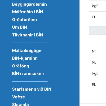
Beygingardæmin
Þgf.
Málfræðin í BÍN
Ef.
Orðaforðinn
Um BÍN
Tilvitnanir í BÍN
Máltæknigögn
Nf.
BÍN-kjarninn
Þf.
Orðföng
BÍN í rannsóknir
Þgf.
Ef.
Starfsmenn við BÍN
Veftré
Skrambi