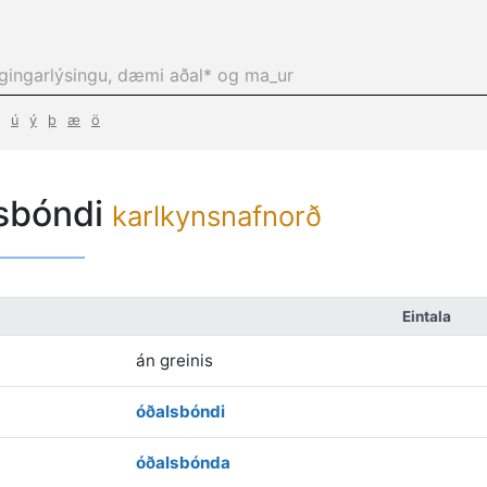
ú
ý
þ
æ
ö
sbóndi
karlkynsnafnorð
Eintala
án greinis
óðalsbóndi
óðalsbónda