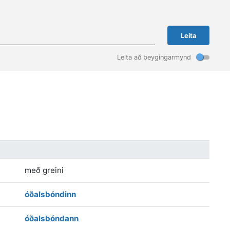
Leita
Leita að beygingarmynd
með greini
óðalsbóndinn
óðalsbóndann