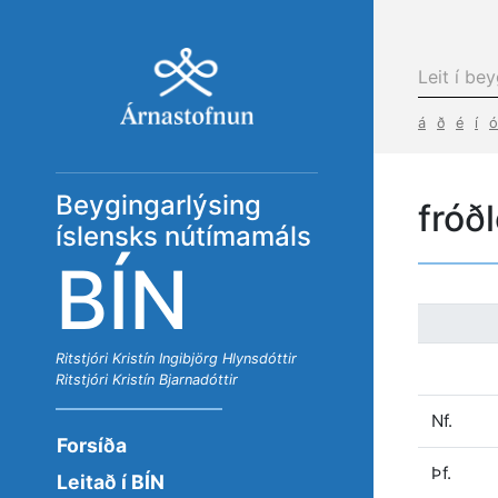
á
ð
é
í
ó
Beygingarlýsing
fróð
íslensks nútímamáls
BÍN
Ritstjóri
Kristín Ingibjörg Hlynsdóttir
Ritstjóri
Kristín Bjarnadóttir
Nf.
Forsíða
Þf.
Leitað í BÍN