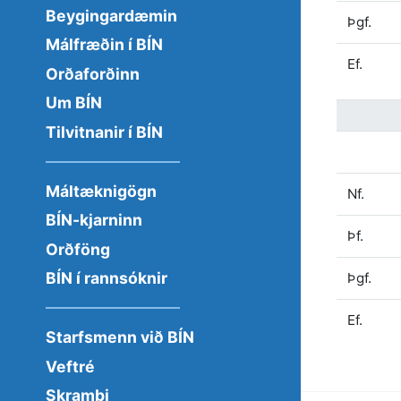
Beygingardæmin
Þgf.
Málfræðin í BÍN
Ef.
Orðaforðinn
Um BÍN
Tilvitnanir í BÍN
Máltæknigögn
Nf.
BÍN-kjarninn
Þf.
Orðföng
BÍN í rannsóknir
Þgf.
Ef.
Starfsmenn við BÍN
Veftré
Skrambi