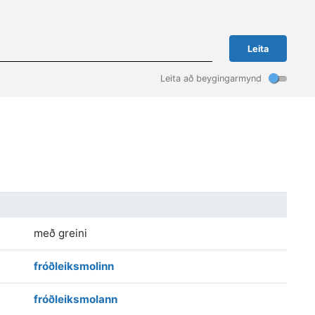
Leita
Leita að beygingarmynd
með greini
fróðleiksmolinn
fróðleiksmolann