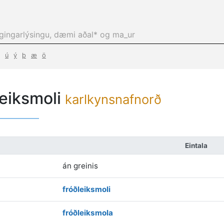
ú
ý
þ
æ
ö
leiksmoli
karlkynsnafnorð
Eintala
án greinis
fróðleiksmoli
fróðleiksmola