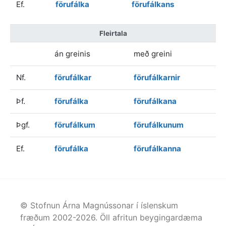
Ef.
förufálka
förufálkans
Fleirtala
án greinis
með greini
Nf.
förufálkar
förufálkarnir
Þf.
förufálka
förufálkana
Þgf.
förufálkum
förufálkunum
Ef.
förufálka
förufálkanna
© Stofnun Árna Magnússonar í íslenskum
fræðum 2002-
2026
. Öll afritun beygingardæma