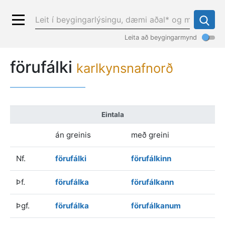
Leita að beygingarmynd
förufálki
karlkynsnafnorð
Eintala
án greinis
með greini
Nf.
förufálki
förufálkinn
Þf.
förufálka
förufálkann
Þgf.
förufálka
förufálkanum