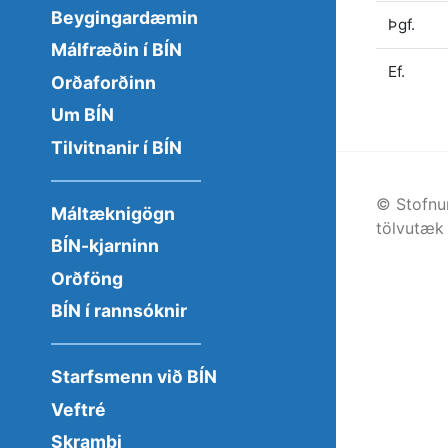
Beygingardæmin
Þgf.
Málfræðin í BÍN
Ef.
Orðaforðinn
Um BÍN
Tilvitnanir í BÍN
© Stofnu
Máltæknigögn
tölvutæk 
BÍN-kjarninn
Orðföng
BÍN í rannsóknir
Starfsmenn við BÍN
Veftré
Skrambi