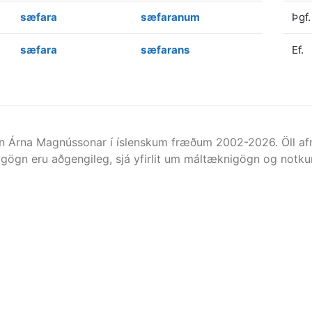
sæfara
sæfaranum
Þgf.
sæfara
sæfarans
Ef.
n Árna Magnússonar í íslenskum fræðum 2002-
2026
. Öll 
gögn eru aðgengileg, sjá yfirlit um máltæknigögn og notkun