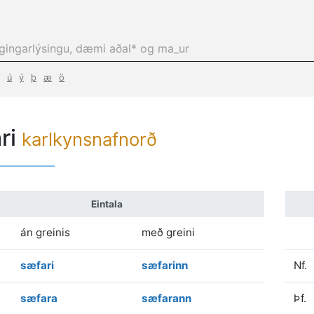
ú
ý
þ
æ
ö
ri
karlkynsnafnorð
Eintala
án greinis
með greini
sæfari
sæfarinn
Nf.
sæfara
sæfarann
Þf.