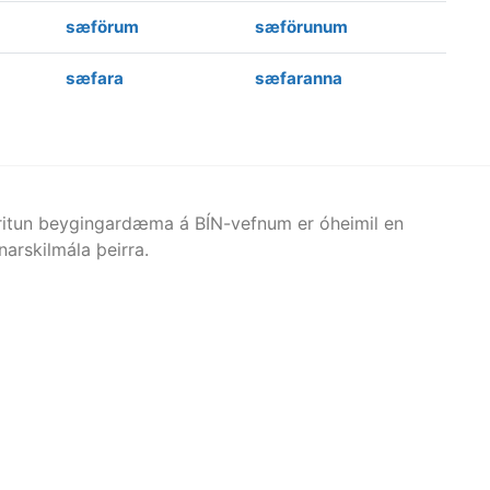
sæförum
sæförunum
sæfara
sæfaranna
afritun beygingardæma á BÍN-vefnum er óheimil en
arskilmála þeirra.