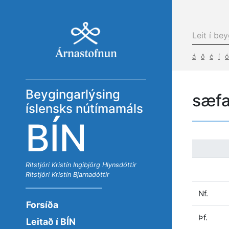
á
ð
é
í
ó
Beygingarlýsing
sæfa
íslensks nútímamáls
BÍN
Ritstjóri
Kristín Ingibjörg Hlynsdóttir
Ritstjóri
Kristín Bjarnadóttir
Nf.
Forsíða
Þf.
Leitað í BÍN