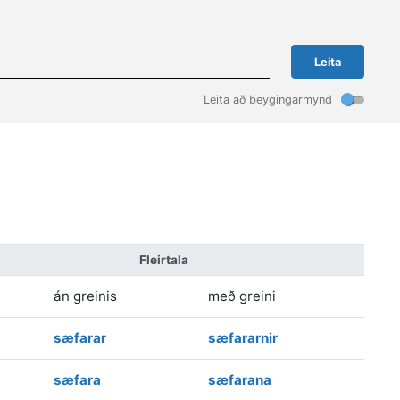
Leita
Leita að beygingarmynd
Fleirtala
án greinis
með greini
sæfarar
sæfararnir
sæfara
sæfarana