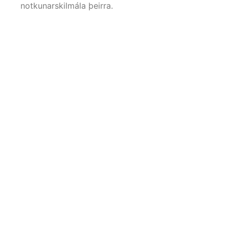
notkunarskilmála þeirra.