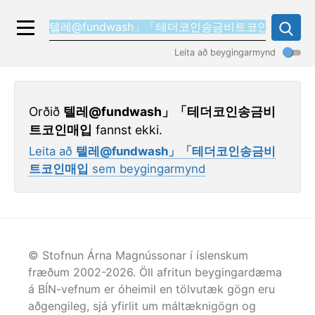
Leita að beygingarmynd
Orðið
텔레@fundwash」「테더코인송금비
트코인매입
fannst ekki.
Leita að
텔레@fundwash」「테더코인송금비
트코인매입
sem beygingarmynd
© Stofnun Árna Magnússonar í íslenskum
fræðum 2002-
2026
. Öll afritun beygingardæma
á BÍN-vefnum er óheimil en tölvutæk gögn eru
aðgengileg, sjá yfirlit um máltæknigögn og