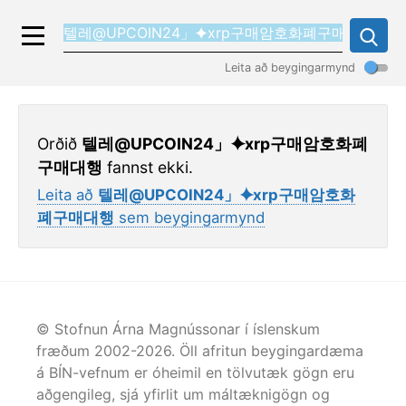
Leita að beygingarmynd
Orðið
텔레@UPCOIN24」⯌xrp구매암호화폐
구매대행
fannst ekki.
Leita að
텔레@UPCOIN24」⯌xrp구매암호화
폐구매대행
sem beygingarmynd
© Stofnun Árna Magnússonar í íslenskum
fræðum 2002-
2026
. Öll afritun beygingardæma
á BÍN-vefnum er óheimil en tölvutæk gögn eru
aðgengileg, sjá yfirlit um máltæknigögn og