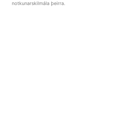
notkunarskilmála þeirra.