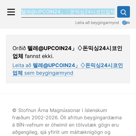
Leita að beygingarmynd
Orðið
텔레@UPCOIN24」♢돈믹싱24시코인
업체
fannst ekki.
Leita að
텔레@UPCOIN24」♢돈믹싱24시코인
업체
sem beygingarmynd
© Stofnun Árna Magnússonar í íslenskum
fræðum 2002-
2026
. Öll afritun beygingardæma
á BÍN-vefnum er óheimil en tölvutæk gögn eru
aðgengileg, sjá yfirlit um máltæknigögn og