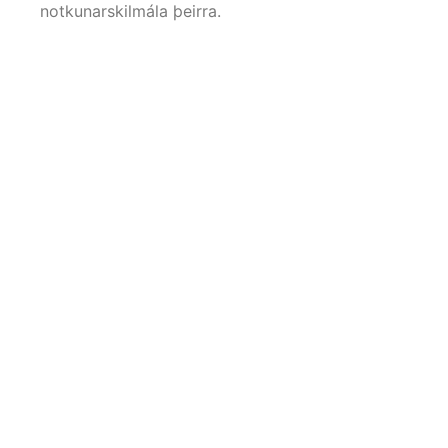
notkunarskilmála þeirra.