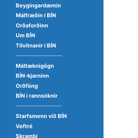
Beygingardæmin
Málfræðin í BÍN
Orðaforðinn
Um BÍN
Tilvitnanir í BÍN
Máltæknigögn
BÍN-kjarninn
Orðföng
BÍN í rannsóknir
Starfsmenn við BÍN
Veftré
Skrambi