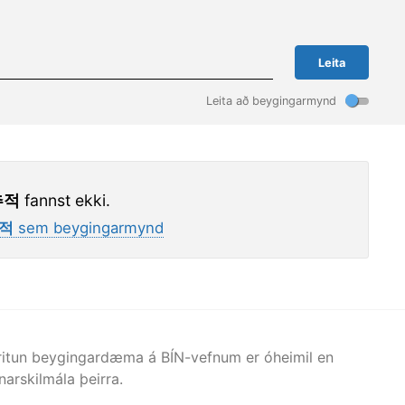
Leita
Leita að beygingarmynd
추적
fannst ekki.
추적
sem beygingarmynd
afritun beygingardæma á BÍN-vefnum er óheimil en
arskilmála þeirra.