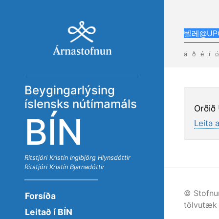
á
ð
é
í
ó
Beygingarlýsing
íslensks nútímamáls
Orðið
BÍN
Leita 
Ritstjóri
Kristín Ingibjörg Hlynsdóttir
Ritstjóri
Kristín Bjarnadóttir
© Stofnu
Forsíða
tölvutæk 
Leitað í BÍN