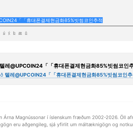
ú
ý
þ
æ
ö
텔레@UPCOIN24「「휴대폰결제현금화85%빗썸코인
að
텔레@UPCOIN24「「휴대폰결제현금화85%빗썸코인
n Árna Magnússonar í íslenskum fræðum 2002-
2026
. Öll 
gögn eru aðgengileg, sjá yfirlit um máltæknigögn og notkun