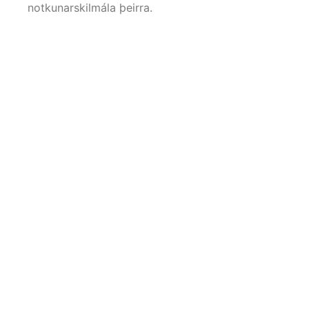
notkunarskilmála þeirra.