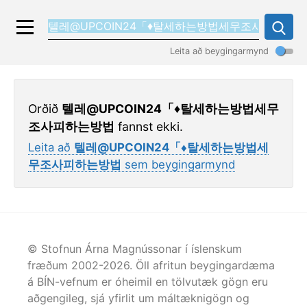
Leita að beygingarmynd
Orðið
텔레@UPCOIN24「♦탈세하는방법세무
조사피하는방법
fannst ekki.
Leita að
텔레@UPCOIN24「♦탈세하는방법세
무조사피하는방법
sem beygingarmynd
© Stofnun Árna Magnússonar í íslenskum
fræðum 2002-
2026
. Öll afritun beygingardæma
á BÍN-vefnum er óheimil en tölvutæk gögn eru
aðgengileg, sjá yfirlit um máltæknigögn og