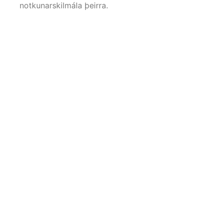
notkunarskilmála þeirra.