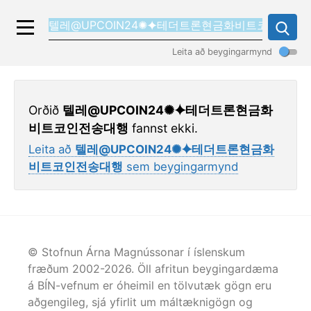
Leita að beygingarmynd
Orðið
텔레@UPCOIN24✺⯌테더트론현금화
비트코인전송대행
fannst ekki.
Leita að
텔레@UPCOIN24✺⯌테더트론현금화
비트코인전송대행
sem beygingarmynd
© Stofnun Árna Magnússonar í íslenskum
fræðum 2002-
2026
. Öll afritun beygingardæma
á BÍN-vefnum er óheimil en tölvutæk gögn eru
aðgengileg, sjá yfirlit um máltæknigögn og