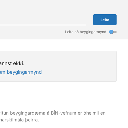
Leita
Leita að beygingarmynd
annst ekki.
m beygingarmynd
afritun beygingardæma á BÍN-vefnum er óheimil en
arskilmála þeirra.