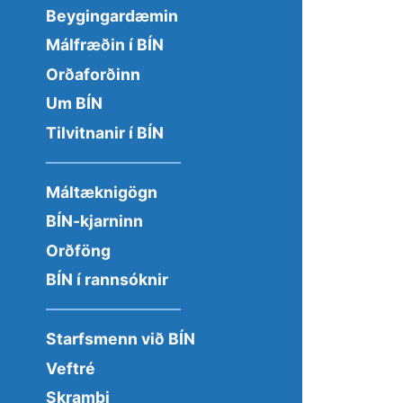
Beygingardæmin
Málfræðin í BÍN
Orðaforðinn
Um BÍN
Tilvitnanir í BÍN
Máltæknigögn
BÍN-kjarninn
Orðföng
BÍN í rannsóknir
Starfsmenn við BÍN
Veftré
Skrambi