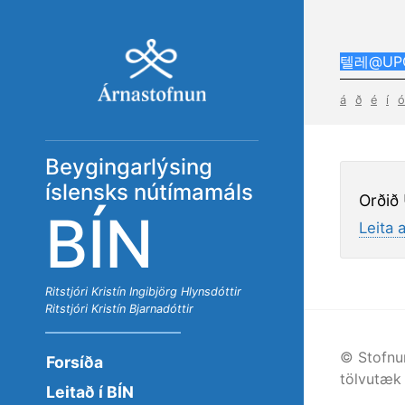
á
ð
é
í
ó
Beygingarlýsing
íslensks nútímamáls
Orðið
BÍN
Leita 
Ritstjóri
Kristín Ingibjörg Hlynsdóttir
Ritstjóri
Kristín Bjarnadóttir
© Stofnu
Forsíða
tölvutæk 
Leitað í BÍN