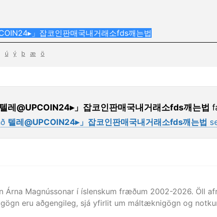
ú
ý
þ
æ
ö
텔레@UPCOIN24▸」잡코인판매국내거래소fds깨는법
f
að
텔레@UPCOIN24▸」잡코인판매국내거래소fds깨는법
se
n Árna Magnússonar í íslenskum fræðum 2002-
2026
. Öll 
gögn eru aðgengileg, sjá yfirlit um máltæknigögn og notkun