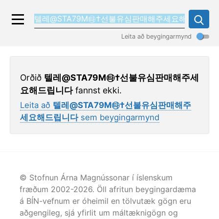
Leita að beygingarmynd
Orðið
텔레@STA79M㉹†선불유심판매해주세
요해드립니다
fannst ekki.
Leita að
텔레@STA79M㉹†선불유심판매해주
세요해드립니다
sem beygingarmynd
© Stofnun Árna Magnússonar í íslenskum
fræðum 2002-
2026
. Öll afritun beygingardæma
á BÍN-vefnum er óheimil en tölvutæk gögn eru
aðgengileg, sjá yfirlit um máltæknigögn og