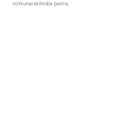
notkunarskilmála þeirra.