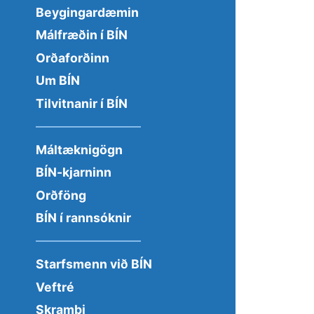
Beygingardæmin
Málfræðin í BÍN
Orðaforðinn
Um BÍN
Tilvitnanir í BÍN
Máltæknigögn
BÍN-kjarninn
Orðföng
BÍN í rannsóknir
Starfsmenn við BÍN
Veftré
Skrambi