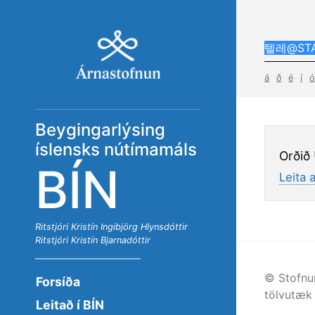
á
ð
é
í
ó
Beygingarlýsing
íslensks nútímamáls
Orðið
BÍN
Leita 
Ritstjóri
Kristín Ingibjörg Hlynsdóttir
Ritstjóri
Kristín Bjarnadóttir
© Stofnu
Forsíða
tölvutæk 
Leitað í BÍN