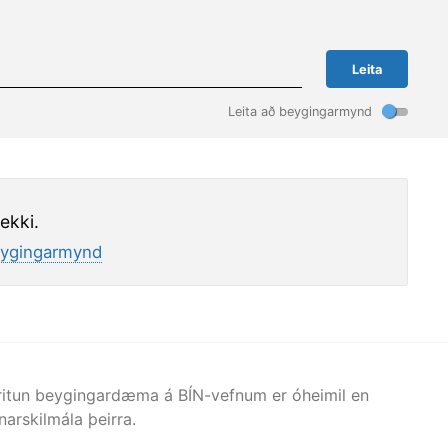
Leita
Leita að beygingarmynd
ekki.
ygingarmynd
afritun beygingardæma á BÍN-vefnum er óheimil en
arskilmála þeirra.