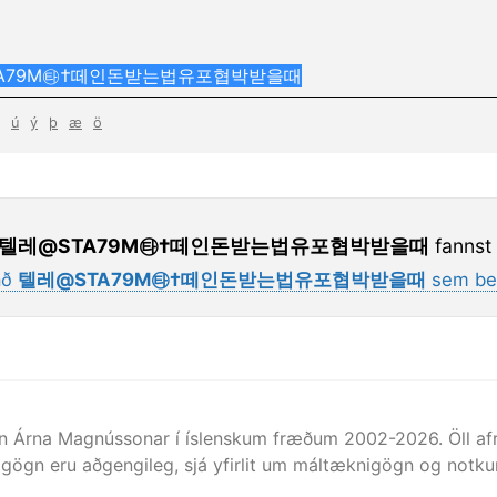
ú
ý
þ
æ
ö
텔레@STA79M㉹†떼인돈받는법유포협박받을때
fannst 
að
텔레@STA79M㉹†떼인돈받는법유포협박받을때
sem be
n Árna Magnússonar í íslenskum fræðum 2002-
2026
. Öll 
gögn eru aðgengileg, sjá yfirlit um máltæknigögn og notkun